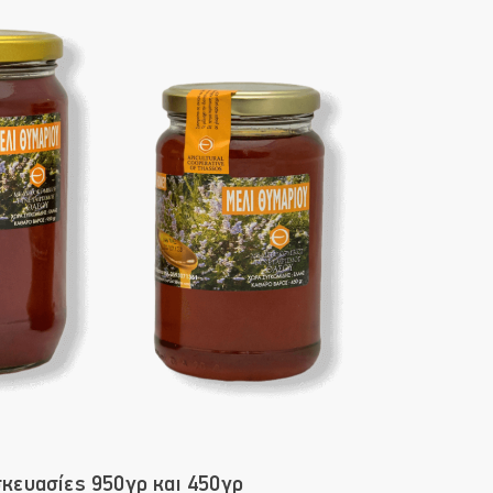
κευασίες 950γρ και 450γρ