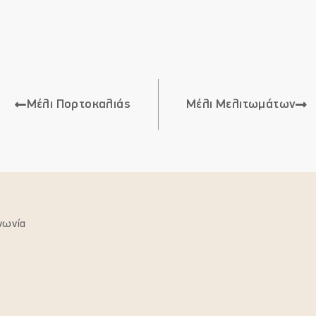
Μέλι Πορτοκαλιάς
Μέλι Μελιτωμάτων
νωνία