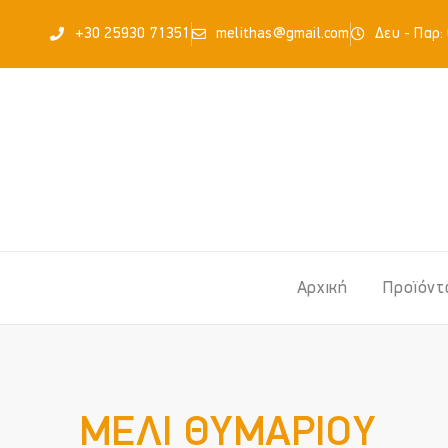
Μετάβαση
περιεχόμενο
+30 25930 71351
melithas@gmail.com
Δευ - Παρ: 
στο
περιεχόμενο
Αρχική
Προϊόντ
ΜΕΛΙ ΘΥΜΑΡΙΟΥ