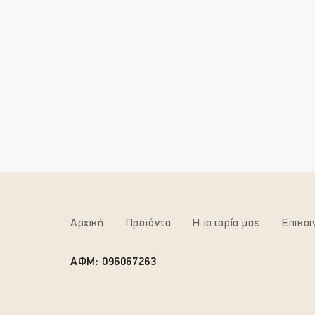
Αρχική
Προϊόντα
Η ιστορία μας
Επικοι
ΑΦΜ: 096067263